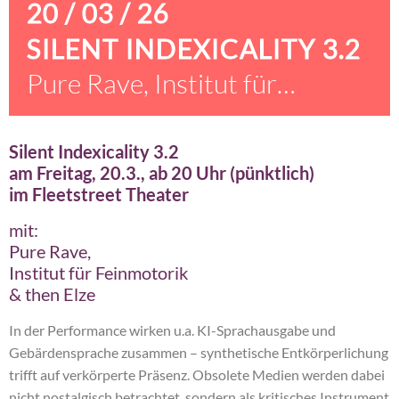
20 / 03 / 26
SILENT INDEXICALITY 3.2
Pure Rave, Institut für
Feinmotorik & then Elze
Silent Indexicality 3.2
am Freitag, 20.3., ab 20 Uhr (pünktlich)
im Fleetstreet Theater
mit:
Pure Rave,
Institut für Feinmotorik
& then Elze
In der Performance wirken u.a. KI-Sprachausgabe und
Gebärdensprache zusammen – synthetische Entkörperlichung
trifft auf verkörperte Präsenz. Obsolete Medien werden dabei
nicht nostalgisch betrachtet, sondern als kritisches Instrument